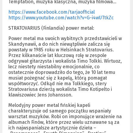
Temptation, muzyka klasyczna, muzyka filmowa…
https://www.facebook.com/tarjaofficial
https://www.youtube.com/watch?v=G-i4wUTtkZc
STRATOVARIUS (Finlandia) power metal:
Power metal ma swoich wybitnych przedstawicieli w
Skandynawii, a do nich niewątpliwie zalicza się
powstały w 1985 roku w Helsinkach Stratovarius.
Przez kilkanaście lat kluczową rolę w zespole
odgrywał gitarzysta i wokalista Timo Tolkki. Wirtuoz,
lecz niestety niestabilny emocjonalnie, co
ostatecznie doprowadziło do tego, że 10 lat temu
musiał pożegnać się z kapelą, którą pomagał
współtworzyć. Odkąd nie ma Tolkkiego, stery
Stratovariusa dzierżą wokalista Timo Kotipelto i
klawiszowiec Jens Johansson.
Melodyjny power metal fińskiej kapeli
charakteryzuje od samego początku wspaniały
warsztat muzyków. Robi on imponujące wrażenie na
albumach Finów, które przez wielu uznawane są za
ich najwspanialsze artystycznie dzieła –