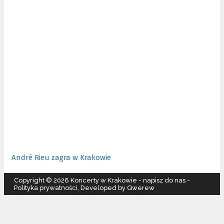
André Rieu zagra w Krakowie
Copyright © 2026 Koncerty w Krakowie -
napisz do nas
-
Polityka prywatności
, Developed by Qwerew