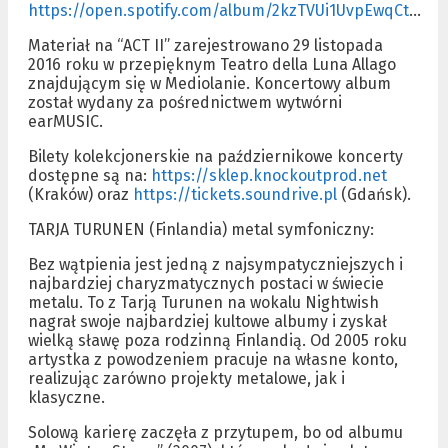
https://open.spotify.com/album/2kzTVUi1UvpEwqCt
…
Materiał na “ACT II” zarejestrowano 29 listopada
2016 roku w przepięknym Teatro della Luna Allago
znajdującym się w Mediolanie. Koncertowy album
został wydany za pośrednictwem wytwórni
earMUSIC.
Bilety kolekcjonerskie na październikowe koncerty
dostępne są na:
https://sklep.knockoutprod.net
(Kraków) oraz
https://tickets.soundrive.pl
(Gdańsk).
TARJA TURUNEN (Finlandia) metal symfoniczny:
Bez wątpienia jest jedną z najsympatyczniejszych i
najbardziej charyzmatycznych postaci w świecie
metalu. To z Tarją Turunen na wokalu Nightwish
nagrał swoje najbardziej kultowe albumy i zyskał
wielką sławę poza rodzinną Finlandią. Od 2005 roku
artystka z powodzeniem pracuje na własne konto,
realizując zarówno projekty metalowe, jak i
klasyczne.
Solową karierę zaczęła z przytupem, bo od albumu