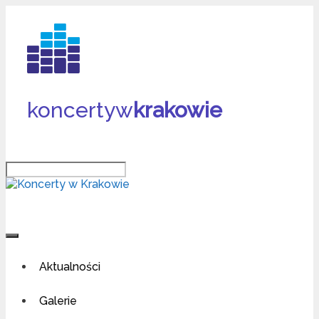
Przeskocz
do
treści
koncertyw
krakowie
Szukaj
Aktualności
Galerie