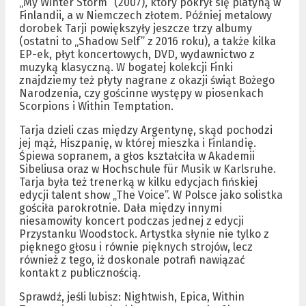
„My Winter Storm” (2007), który pokrył się platyną w
Finlandii, a w Niemczech złotem. Później metalowy
dorobek Tarji powiększyły jeszcze trzy albumy
(ostatni to „Shadow Self” z 2016 roku), a także kilka
EP-ek, płyt koncertowych, DVD, wydawnictwo z
muzyką klasyczną. W bogatej kolekcji Finki
znajdziemy też płyty nagrane z okazji świąt Bożego
Narodzenia, czy gościnne występy w piosenkach
Scorpions i Within Temptation.
Tarja dzieli czas między Argentynę, skąd pochodzi
jej mąż, Hiszpanię, w której mieszka i Finlandię.
Śpiewa sopranem, a głos kształciła w Akademii
Sibeliusa oraz w Hochschule für Musik w Karlsruhe.
Tarja była też trenerką w kilku edycjach fińskiej
edycji talent show „The Voice”. W Polsce jako solistka
gościła parokrotnie. Dała między innymi
niesamowity koncert podczas jednej z edycji
Przystanku Woodstock. Artystka słynie nie tylko z
pięknego głosu i równie pięknych strojów, lecz
również z tego, iż doskonale potrafi nawiązać
kontakt z publicznością.
Sprawdź, jeśli lubisz: Nightwish, Epica, Within