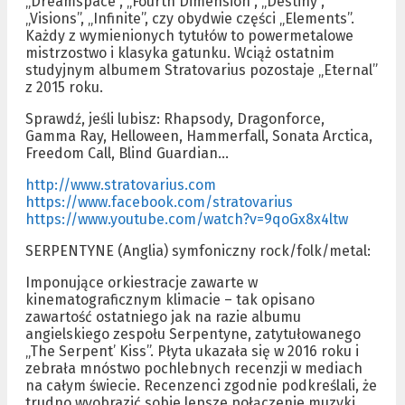
„Dreamspace”, „Fourth Dimension”, „Destiny”,
„Visions”, „Infinite”, czy obydwie części „Elements”.
Każdy z wymienionych tytułów to powermetalowe
mistrzostwo i klasyka gatunku. Wciąż ostatnim
studyjnym albumem Stratovarius pozostaje „Eternal”
z 2015 roku.
Sprawdź, jeśli lubisz: Rhapsody, Dragonforce,
Gamma Ray, Helloween, Hammerfall, Sonata Arctica,
Freedom Call, Blind Guardian…
http://www.stratovarius.com
https://www.facebook.com/stratovarius
https://www.youtube.com/watch?v=9qoGx8x4ltw
SERPENTYNE (Anglia) symfoniczny rock/folk/metal:
Imponujące orkiestracje zawarte w
kinematograficznym klimacie – tak opisano
zawartość ostatniego jak na razie albumu
angielskiego zespołu Serpentyne, zatytułowanego
„The Serpent’ Kiss”. Płyta ukazała się w 2016 roku i
zebrała mnóstwo pochlebnych recenzji w mediach
na całym świecie. Recenzenci zgodnie podkreślali, że
trudno wyobrazić sobie lepsze połączenie muzyki