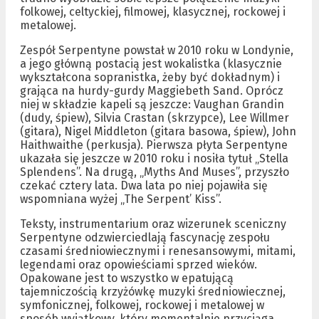
folkowej, celtyckiej, filmowej, klasycznej, rockowej i
metalowej.
Zespół Serpentyne powstał w 2010 roku w Londynie,
a jego główną postacią jest wokalistka (klasycznie
wykształcona sopranistka, żeby być dokładnym) i
grająca na hurdy-gurdy Maggiebeth Sand. Oprócz
niej w składzie kapeli są jeszcze: Vaughan Grandin
(dudy, śpiew), Silvia Crastan (skrzypce), Lee Willmer
(gitara), Nigel Middleton (gitara basowa, śpiew), John
Haithwaithe (perkusja). Pierwsza płyta Serpentyne
ukazała się jeszcze w 2010 roku i nosiła tytuł „Stella
Splendens”. Na drugą, „Myths And Muses”, przyszło
czekać cztery lata. Dwa lata po niej pojawiła się
wspomniana wyżej „The Serpent’ Kiss”.
Teksty, instrumentarium oraz wizerunek sceniczny
Serpentyne odzwierciedlają fascynację zespołu
czasami średniowiecznymi i renesansowymi, mitami,
legendami oraz opowieściami sprzed wieków.
Opakowane jest to wszystko w epatującą
tajemniczością krzyżówkę muzyki średniowiecznej,
symfonicznej, folkowej, rockowej i metalowej w
sposób wyjątkowy, który momentalnie przyciąga